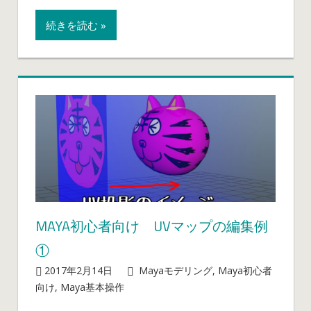
し
「粉
続きを読む »
た
砕」
い！
機
は
能
で
遊
ぶ
①
は
MAYA初心者向け UVマップの編集例
①
2017年2月14日
mayablog
Mayaモデリング
,
Maya初心者
Maya
向け
,
Maya基本操作
コメントを受け付けていません
初