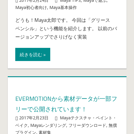
2017年2月24日
mayablog
Maya TIPS
,
Mayaで遊ぶ
,
ン
う
Maya
Maya初心者向け
,
Maya基本操作
コメントを受け付け
は
ね…
便
ていません
は
どうも！Maya太郎です。 今回は「グリース
利
ペンシル」という機能を紹介します。 以前のバ
な
「グ
ージョンアップでさりげなく実装
リ
ー
続きを読む »
ス
ペ
ン
シ
ル」
を
EVERMOTIONから素材データが一部フ
使
リーで公開されています！
お
う！
2017年2月23日
mayablog
Mayaテクスチャ・ペイント・
は
ベイク
,
Mayaレンダリング
,
フリーダウンロード
,
無償
EVERMOTION
プラグイン
,
素材集
コメントを受け付けていません