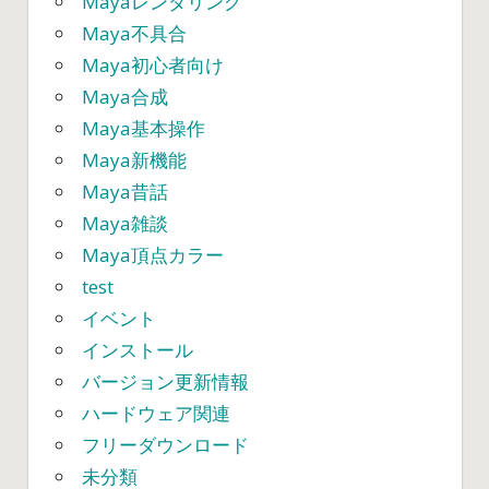
Mayaレンダリング
Maya不具合
Maya初心者向け
Maya合成
Maya基本操作
Maya新機能
Maya昔話
Maya雑談
Maya頂点カラー
test
イベント
インストール
バージョン更新情報
ハードウェア関連
フリーダウンロード
未分類