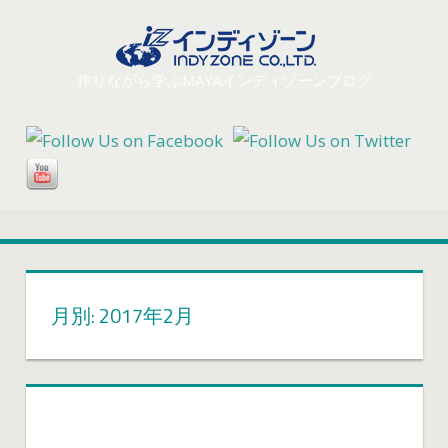
コ
ン
テ
作りながら学ぶMAYAインディゾーンブログ
ン
ツ
へ
ス
キ
ッ
プ
月別: 2017年2月