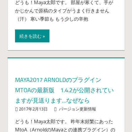
どうも！Maya太郎です。 部屋が寒くて、手が
心
かじかんで原稿のタイプがうまく行きません
者
向
（汗） 寒い季節も もう少しの辛抱
け
UV
続きを読む »
マ
ッ
プ
の
編
集
MAYA2017 ARNOLDのプラグイン
例
MTOAの最新版 1.4.2が公開されてい
①
は
ますが見送ります…なぜなら
Maya2017
2017年2月13日
mayablog
バージョン更新情報
コメント
Arnold
を受け付け
どうも！Maya太郎です。 昨年末頻繁にあった
の
ていません
MtoA（ArnoldのMayaとの連携プラグイン）の
プ