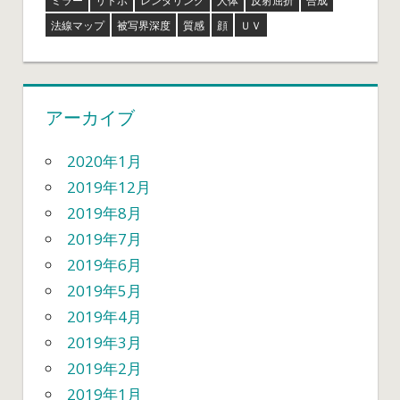
ミラー
リトポ
レンダリング
人体
反射屈折
合成
法線マップ
被写界深度
質感
顔
ＵＶ
アーカイブ
2020年1月
2019年12月
2019年8月
2019年7月
2019年6月
2019年5月
2019年4月
2019年3月
2019年2月
2019年1月