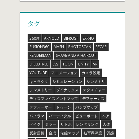
タグ
360度
ARNOLD
BIFROST
EXR-IO
FUSION360
MASH
PHOTOSCAN
RECAP
RENDERMAN
SHAVE AND A HAIRCUT
SPEEDTREE
SSS
TOON
UNITY
VR
YOUTUBE
アニメーション
カメラ設定
キャラクタ
シミュレーション
シンメトリ
シンメトリー
ダイナミクス
テクスチャー
ディスプレイスメントマップ
デフォーカス
デフォーマー
トゥーン
バンプマップ
パノラマ
パーティクル
ビューポート
ヘア
ベイク
ミラー
リトポ
レンダリング
人体
反射屈折
合成
法線マップ
被写界深度
質感