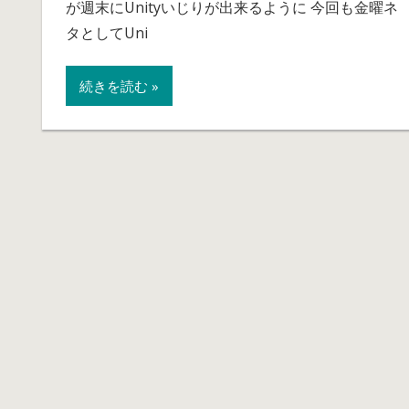
が週末にUnityいじりが出来るように 今回も金曜ネ
戦
⑥
タとしてUni
ゲ
ー
続きを読む »
ム
の
よ
う
に
動
き
回
る
カ
メ
ラ
の
設
定