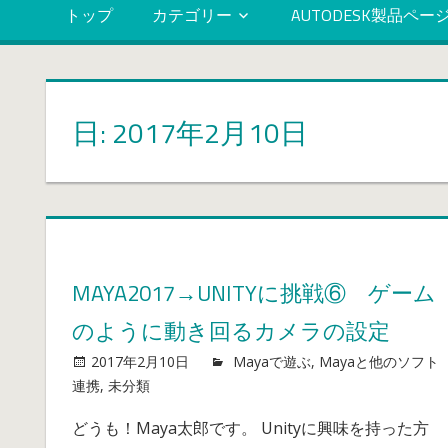
トップ
カテゴリー
AUTODESK製品ペー
日: 2017年2月10日
MAYA2017→UNITYに挑戦⑥ ゲーム
のように動き回るカメラの設定
2017年2月10日
mayablog
Mayaで遊ぶ
,
Mayaと他のソフト
Maya2017→Unity
連携
,
未分類
コメントを受け付けていません
に
どうも！Maya太郎です。 Unityに興味を持った方
挑