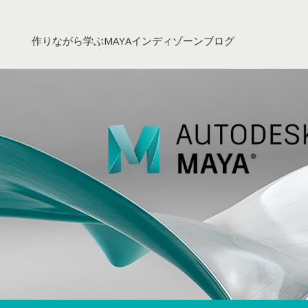
コ
ン
作りながら学ぶMAYAインディゾーンブログ
テ
ン
ツ
へ
ス
キ
ッ
プ