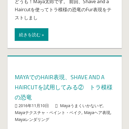
どうも！Maya太郎です。 前回、Shave and a
の
ン
Haircutを使ってトラ模様の恐竜のFur表現をテ
Hair
風
表
ストしまし
味
現、
の
Shave
恐
続きを読む »
and
竜
a
の
Haircut
は
を
ず
試
が…
用
は
MAYAでのHAIR表現、SHAVE AND A
し
HAIRCUTを試用してみる② トラ模様
て
み
の恐竜
る
2016年11月10日
mayablog
Mayaうまくいかないぞ
,
③
Mayaテクスチャ・ペイント・ベイク
,
Mayaヘア表現
,
ラ
Maya
Mayaレンダリング
コメントを受け付けていません
イ
で
オ