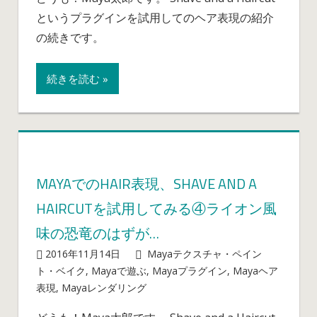
の
ン
というプラグインを試用してのヘア表現の紹介
Hair
の
表
の続きです。
レ
現、
ン
Shave
ダ
続きを読む »
and
リ
a
ン
Haircut
グ
を
は
試
用
MAYAでのHAIR表現、SHAVE AND A
し
HAIRCUTを試用してみる④ライオン風
て
み
味の恐竜のはずが…
る
2016年11月14日
mayablog
Mayaテクスチャ・ペイン
⑤
ト・ベイク
,
Mayaで遊ぶ
,
Mayaプラグイン
,
Mayaヘア
ヘ
Maya
表現
,
Mayaレンダリング
コメントを受け付けていま
ア
で
せん
の