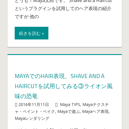
どうも！Maya太郎です。 Shave and a Haircut
の
ダ
というプラグインを試用してのヘア表現の紹介
Hair
イ
表
ですが 他の
ナ
現、
ミ
Shave
ク
続きを読む »
and
ス
a
は
Haircut
を
試
用
MAYAでのHAIR表現、SHAVE AND A
し
HAIRCUTを試用してみる③ライオン風
て
み
味の恐竜
る
2016年11月11日
mayablog
Maya TIPS
,
Mayaテクスチ
④
ャ・ペイント・ベイク
,
Mayaで遊ぶ
,
Mayaヘア表現
,
ラ
Maya
Mayaレンダリング
コメントを受け付けていません
イ
で
オ