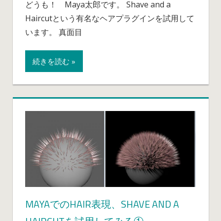
どうも！ Maya太郎です。 Shave and a
の
ン
Haircutという有名なヘアプラグインを試用して
Hair
風
表
います。 真面目
味
現、
の
Shave
恐
続きを読む »
and
竜
a
は
Haircut
を
試
用
し
て
み
る
②
ト
MAYAでのHAIR表現、SHAVE AND A
ラ
模