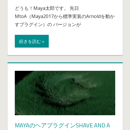
Arnold
どうも！Maya太郎です。 先日
プ
MtoA（Maya2017から標準実装のArnoldを動か
ラ
グ
すプラグイン）の バージョンが
イ
ン
続きを読む »
MtoA
の
新
し
い
バ
ー
ジ
ョ
ン
(1.4.1)
が
MAYAのヘアプラグインSHAVE AND A
出