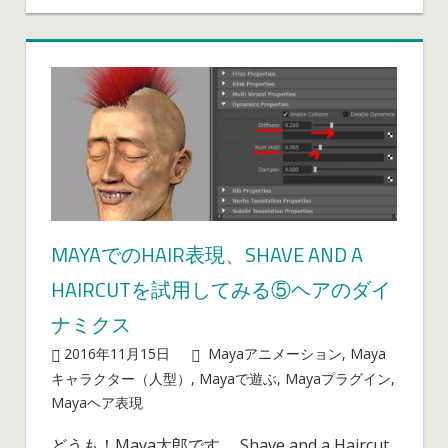
ヘ
Haircut
ア
を
は
試
用
し
て
み
る
⑥
ヘ
MAYAでのHAIR表現、SHAVE AND A
ア
HAIRCUTを試用してみる⑤ヘアのダイ
シ
ミ
ナミクス
ュ
2016年11月15日
mayablog
Mayaアニメーション
,
Maya
レ
キャラクター（人型）
,
Mayaで遊ぶ
,
Mayaプラグイン
,
ー
Maya
Mayaヘア表現
コメントを受け付けていません
シ
で
ョ
どうも！Maya太郎です。 Shave and a Haircut