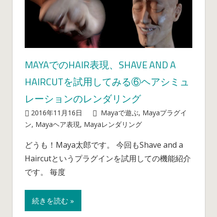
て
み
る
⑦
マ
MAYAでのHAIR表現、SHAVE AND A
ッ
HAIRCUTを試用してみる⑥ヘアシミュ
ピ
ン
レーションのレンダリング
グ
2016年11月16日
mayablog
Mayaで遊ぶ
,
Mayaプラグイ
で
Maya
ン
,
Mayaヘア表現
,
Mayaレンダリング
コメントを受
制
で
け付けていません
御
どうも！Maya太郎です。 今回もShave and a
の
す
Haircutというプラグインを試用しての機能紹介
Hair
る
表
です。 毎度
シ
現、
ョ
Shave
ー
続きを読む »
and
ト
a