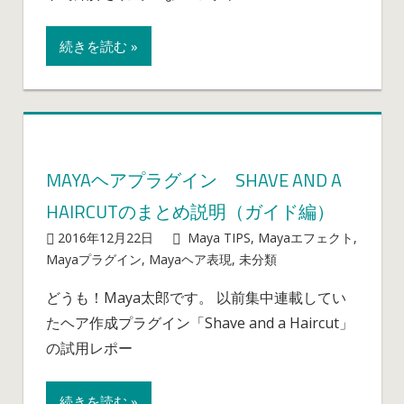
グ
イ
続きを読む »
ン）
Shave
and
a
haircut
が、
MAYAヘアプラグイン SHAVE AND A
買
HAIRCUTのまとめ説明（ガイド編）
収
さ
2016年12月22日
mayablog
Maya TIPS
,
Mayaエフェクト
,
れ
Maya
Mayaプラグイン
,
Mayaヘア表現
,
未分類
コメントを
無
ヘ
受け付けていま
料
どうも！Maya太郎です。 以前集中連載してい
ア
せん
化
たヘア作成プラグイン「Shave and a Haircut」
プ
の
ラ
の試用レポー
流
グ
れ？
イ
続きを読む »
は