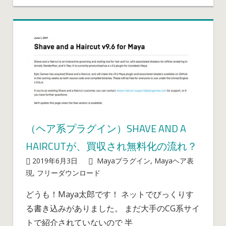
（ヘア系プラグイン）SHAVE AND A
HAIRCUTが、買収され無料化の流れ？
2019年6月3日
mayablog
Mayaプラグイン
,
Mayaヘア表
（ヘ
現
,
フリーダウンロード
コメントを受け付けていませ
ア
ん
どうも！Maya太郎です！ ネットでびっくりす
系
る書き込みがありました。 まだ大手のCG系サイ
プ
ラ
トで紹介されていないので 半