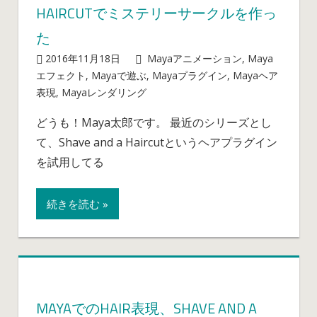
HAIRCUTでミステリーサークルを作っ
て
ま
た
す。
2016年11月18日
mayablog
Mayaアニメーション
,
Maya
は
エフェクト
,
Mayaで遊ぶ
,
Mayaプラグイン
,
Mayaヘア
Maya
表現
,
Mayaレンダリング
コメントを受け付けていま
の
せん
どうも！Maya太郎です。 最近のシリーズとし
ヘ
て、Shave and a Haircutというヘアプラグイン
ア
プ
を試用してる
ラ
グ
続きを読む »
イ
ン
Shave
and
a
Haircut
MAYAでのHAIR表現、SHAVE AND A
で