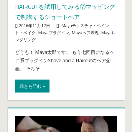
HAIRCUTを試用してみる⑦マッピング
ミ
ス
で制御するショートヘア
テ
2016年11月17日
mayablog
Mayaテクスチャ・ペイン
リ
ト・ベイク
,
Mayaプラグイン
,
Mayaヘア表現
,
Mayaレ
ー
Maya
ンダリング
コメントを受け付けていません
サ
で
ー
どうも！ Maya太郎です。 もう七回目になるヘ
の
ク
ア系プラグインShave and a Haircutのヘア企
Hair
ル
表
画。 そろそ
を
現、
作
Shave
っ
続きを読む »
and
た
a
は
Haircut
を
試
用
し