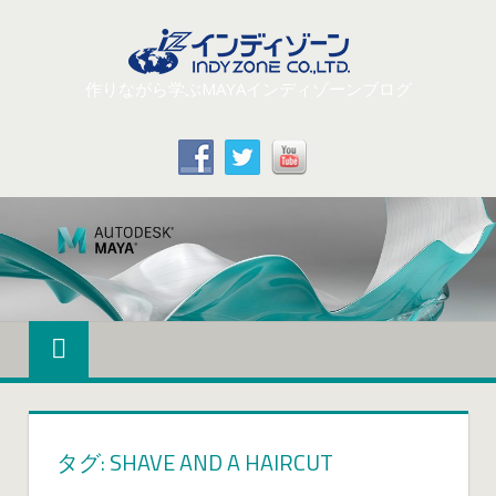
コ
ン
テ
作りながら学ぶMAYAインディゾーンブログ
ン
ツ
へ
ス
キ
ッ
プ
タグ: SHAVE AND A HAIRCUT