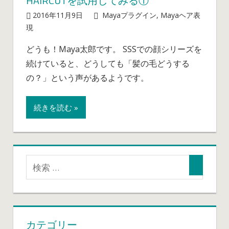
HAIRCUTを試用してみる①
様
2016年11月9日
mayablog
Mayaプラグイン
,
Mayaヘア表
の
Maya
現
コメントを受け付けていません
恐
で
竜
どうも！Maya太郎です。 SSSでの顔シリーズを
の
は
続けていると、どうしても「髪の毛どうする
Hair
表
の？」という声があるようです。
現、
Shave
続きを読む »
and
a
Haircut
を
試
用
し
て
み
カテゴリー
る