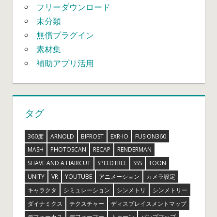
フリーダウンロード
未分類
無償プラグイン
素材集
補助アプリ活用
タグ
360度
ARNOLD
BIFROST
EXR-IO
FUSION360
MASH
PHOTOSCAN
RECAP
RENDERMAN
SHAVE AND A HAIRCUT
SPEEDTREE
SSS
TOON
UNITY
VR
YOUTUBE
アニメーション
カメラ設定
キャラクタ
シミュレーション
シンメトリ
シンメトリー
ダイナミクス
テクスチャー
ディスプレイスメントマップ
デフォーカス
デフォーマー
トゥーン
バンプマップ