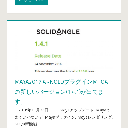
ン
Shave
and
a
Haircut
の
ま
と
め
説
明
（ガ
MAYA2017 ARNOLDプラグインMTOA
イ
の新しいバージョン(1.4.1)が出てま
ド
編）
す。
は
2016年11月28日
mayablog
Mayaアップデート
,
Mayaう
まくいかないぞ
,
Mayaプラグイン
,
Mayaレンダリング
,
Maya2017
Maya新機能
コメントを受け付けていません