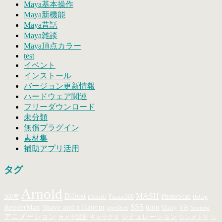
Maya基本操作
Maya新機能
Maya昔話
Maya雑談
Maya頂点カラー
test
イベント
インストール
バージョン更新情報
ハードウェア関連
フリーダウンロード
未分類
無償プラグイン
素材集
補助アプリ活用
タグ
Arnold
MASH
Bifrost
PhotoScan
360度
Fusion360
EXR-IO
ReCap
SSS
toon
RenderMan
Shave and a Haircut
Unity
VR
speedtree
Youtube
アニメーション
シミュレーション
キャラクタ
カメラ設定
シンメトリ
シ