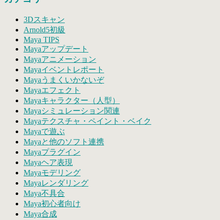
象:
は
3Dスキャン
Arnold5初級
Maya TIPS
Mayaアップデート
Mayaアニメーション
Mayaイベントレポート
Mayaうまくいかないぞ
Mayaエフェクト
Mayaキャラクター（人型）
Mayaシミュレーション関連
Mayaテクスチャ・ペイント・ベイク
Mayaで遊ぶ
Mayaと他のソフト連携
Mayaプラグイン
Mayaヘア表現
Mayaモデリング
Mayaレンダリング
Maya不具合
Maya初心者向け
Maya合成