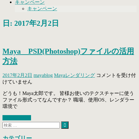
キャンペーン
キャンペーン
日: 2017年2月2日
Maya PSD(Photoshop)ファイルの活用
方法
Maya
2017年2月2日
mayablog
Mayaレンダリング
コメントを受け付
PSD(Photoshop)
けていません
フ
ァ
どうも！Maya太郎です。 皆様お使いのテクスチャーに使う
イ
ファイル形式ってなんですか？ 職場、使用OS、レンダラー
ル
環境で
の
続きを読む »
活
検
用
索
検
方
索
対
カテゴリー
法