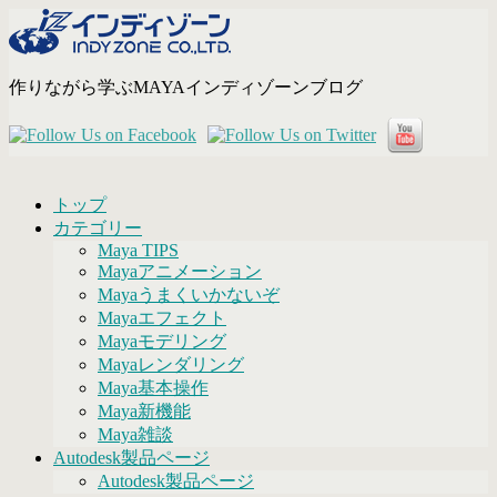
コ
ン
テ
作りながら学ぶMAYAインディゾーンブログ
ン
ツ
へ
ス
キ
ッ
トップ
プ
カテゴリー
Maya TIPS
Mayaアニメーション
Mayaうまくいかないぞ
Mayaエフェクト
Mayaモデリング
Mayaレンダリング
Maya基本操作
Maya新機能
Maya雑談
Autodesk製品ページ
Autodesk製品ページ