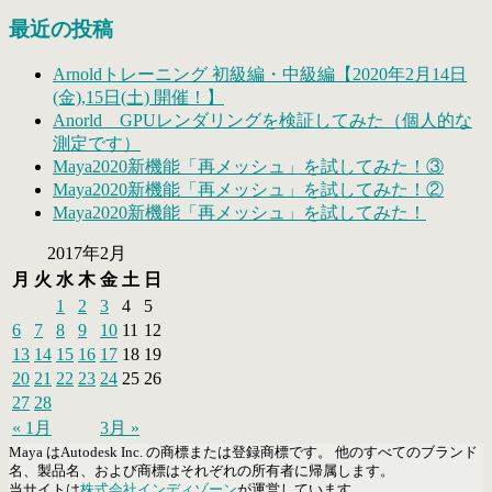
最近の投稿
Arnoldトレーニング 初級編・中級編【2020年2月14日
(金),15日(土) 開催！】
Anorld GPUレンダリングを検証してみた（個人的な
測定です）
Maya2020新機能「再メッシュ」を試してみた！③
Maya2020新機能「再メッシュ」を試してみた！②
Maya2020新機能「再メッシュ」を試してみた！
2017年2月
月
火
水
木
金
土
日
1
2
3
4
5
6
7
8
9
10
11
12
13
14
15
16
17
18
19
20
21
22
23
24
25
26
27
28
« 1月
3月 »
Maya はAutodesk Inc. の商標または登録商標です。 他のすべてのブランド
名、製品名、および商標はそれぞれの所有者に帰属します。
当サイトは
株式会社インディゾーン
が運営しています。