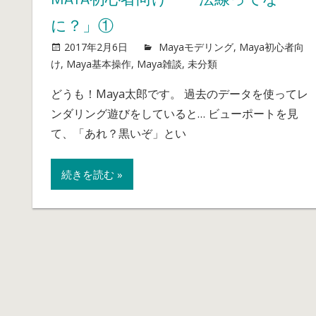
に？」①
2017年2月6日
mayablog
Mayaモデリング
,
Maya初心者向
け
,
Maya基本操作
,
Maya雑談
,
未分類
Maya
コメントを受
初
どうも！Maya太郎です。 過去のデータを使ってレ
心
ンダリング遊びをしていると… ビューポートを見
者
向
て、「あれ？黒いぞ」とい
け
「法
続きを読む »
線
っ
て
な
に？」
①
は