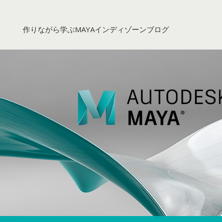
コ
ン
作りながら学ぶMAYAインディゾーンブログ
テ
ン
ツ
へ
ス
キ
ッ
プ