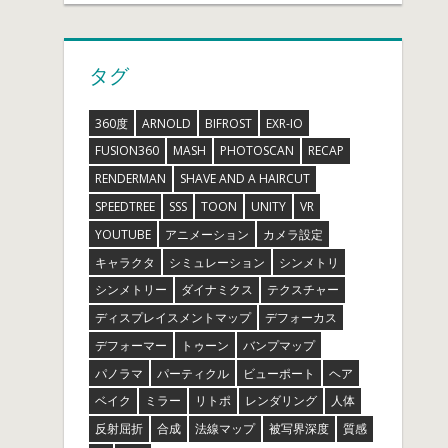
タグ
360度
ARNOLD
BIFROST
EXR-IO
FUSION360
MASH
PHOTOSCAN
RECAP
RENDERMAN
SHAVE AND A HAIRCUT
SPEEDTREE
SSS
TOON
UNITY
VR
YOUTUBE
アニメーション
カメラ設定
キャラクタ
シミュレーション
シンメトリ
シンメトリー
ダイナミクス
テクスチャー
ディスプレイスメントマップ
デフォーカス
デフォーマー
トゥーン
バンプマップ
パノラマ
パーティクル
ビューポート
ヘア
ベイク
ミラー
リトポ
レンダリング
人体
反射屈折
合成
法線マップ
被写界深度
質感