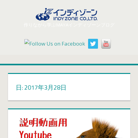
コ
ン
テ
作りながら学ぶMAYAインディゾーンブログ
ン
ツ
へ
ス
キ
ッ
プ
日: 2017年3月28日