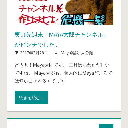
実は先週末「MAYA太郎チャンネル」
がピンチでした…
実
2017年3月28日
mayablog
Maya雑談
,
未分類
コメント
は
を受け付け
どうも！Maya太郎です。 三月はあわただしい
先
ていません
ですね。 Maya太郎も、個人的にMayaどころで
週
末
は無い日々が多くて… そ
「Maya
太
続きを読む »
郎
チ
ャ
ン
ネ