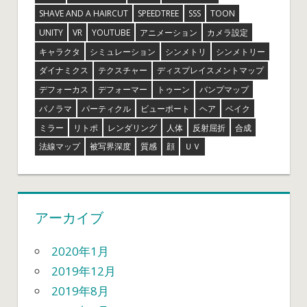
SHAVE AND A HAIRCUT
SPEEDTREE
SSS
TOON
UNITY
VR
YOUTUBE
アニメーション
カメラ設定
キャラクタ
シミュレーション
シンメトリ
シンメトリー
ダイナミクス
テクスチャー
ディスプレイスメントマップ
デフォーカス
デフォーマー
トゥーン
バンプマップ
パノラマ
パーティクル
ビューポート
ヘア
ベイク
ミラー
リトポ
レンダリング
人体
反射屈折
合成
法線マップ
被写界深度
質感
顔
ＵＶ
アーカイブ
2020年1月
2019年12月
2019年8月