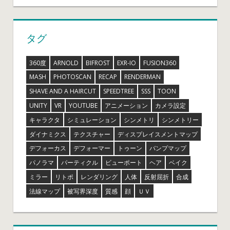
タグ
360度
ARNOLD
BIFROST
EXR-IO
FUSION360
MASH
PHOTOSCAN
RECAP
RENDERMAN
SHAVE AND A HAIRCUT
SPEEDTREE
SSS
TOON
UNITY
VR
YOUTUBE
アニメーション
カメラ設定
キャラクタ
シミュレーション
シンメトリ
シンメトリー
ダイナミクス
テクスチャー
ディスプレイスメントマップ
デフォーカス
デフォーマー
トゥーン
バンプマップ
パノラマ
パーティクル
ビューポート
ヘア
ベイク
ミラー
リトポ
レンダリング
人体
反射屈折
合成
法線マップ
被写界深度
質感
顔
ＵＶ