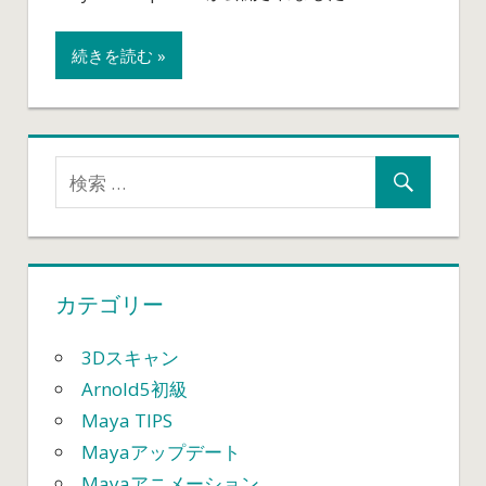
が
公
続きを読む »
開
さ
れ
て
い
ま
す！
は
カテゴリー
3Dスキャン
Arnold5初級
Maya TIPS
Mayaアップデート
Mayaアニメーション