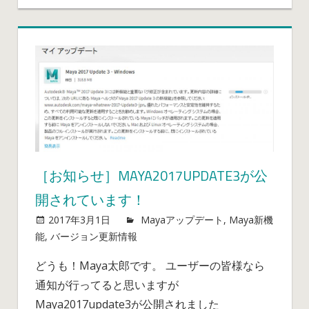
［お知らせ］MAYA2017UPDATE3が公
開されています！
2017年3月1日
mayablog
Mayaアップデート
,
Maya新機
［お
能
,
バージョン更新情報
コメントを受け付けていませ
知
ん
どうも！Maya太郎です。 ユーザーの皆様なら
ら
通知が行ってると思いますが
せ］
Maya2017update3
Maya2017update3が公開されました