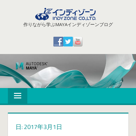
コ
ン
テ
作りながら学ぶMAYAインディゾーンブログ
ン
ツ
へ
ス
キ
ッ
プ
日: 2017年3月1日