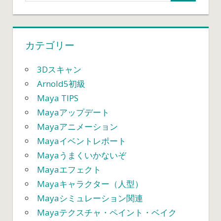
制
御
で
カテゴリー
キ
ャ
タ
3Dスキャン
ピ
Arnold5初級
ラ
Maya TIPS
の
Mayaアップデート
動
Mayaアニメーション
き
を
Mayaイベントレポート
表
Mayaうまくいかないぞ
現
Mayaエフェクト
す
Mayaキャラクター（人型）
る
Mayaシミュレーション関連
①
は
Mayaテクスチャ・ペイント・ベイク