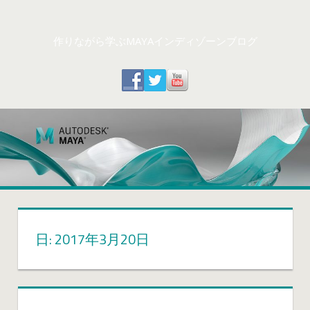
コ
ン
作りながら学ぶMAYAインディゾーンブログ
テ
ン
ツ
へ
ス
キ
ッ
プ
日: 2017年3月20日