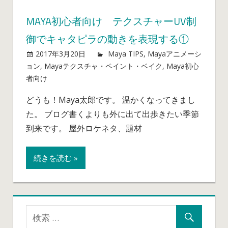
MAYA初心者向け テクスチャーUV制
御でキャタピラの動きを表現する①
2017年3月20日
mayablog
Maya TIPS
,
Mayaアニメーシ
ョン
,
Mayaテクスチャ・ペイント・ベイク
,
Maya初心
者向け
Maya
コメントを受け付けていません
初
どうも！Maya太郎です。 温かくなってきまし
心
た。 ブログ書くよりも外に出て出歩きたい季節
者
向
到来です。 屋外ロケネタ、題材
け
テ
続きを読む »
ク
ス
チ
ャ
ー
UV