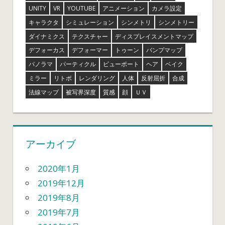
UNITY
VR
YOUTUBE
アニメーション
カメラ設定
キャラクタ
シミュレーション
シンメトリ
シンメトリー
ダイナミクス
テクスチャー
ディスプレイスメントマップ
デフォーカス
デフォーマー
トゥーン
バンプマップ
パノラマ
パーティクル
ビューポート
ヘア
ベイク
ミラー
リトポ
レンダリング
人体
反射屈折
合成
法線マップ
被写界深度
質感
顔
ＵＶ
アーカイブ
2020年1月
2019年12月
2019年8月
2019年7月