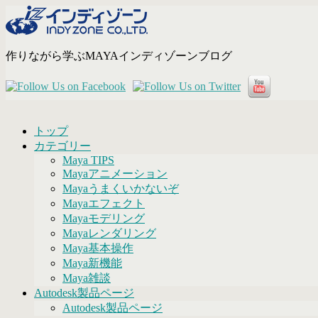
コ
ン
テ
作りながら学ぶMAYAインディゾーンブログ
ン
ツ
へ
ス
キ
ッ
トップ
プ
カテゴリー
Maya TIPS
Mayaアニメーション
Mayaうまくいかないぞ
Mayaエフェクト
Mayaモデリング
Mayaレンダリング
Maya基本操作
Maya新機能
Maya雑談
Autodesk製品ページ
Autodesk製品ページ