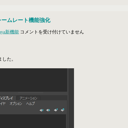
？フレームレート機能強化
Maya2017update3
aya新機能
コメントを受け付けていません
ほ
と
ん
ど
ました。
の
方
に
恩
恵
の
無
い？
フ
レ
ー
ム