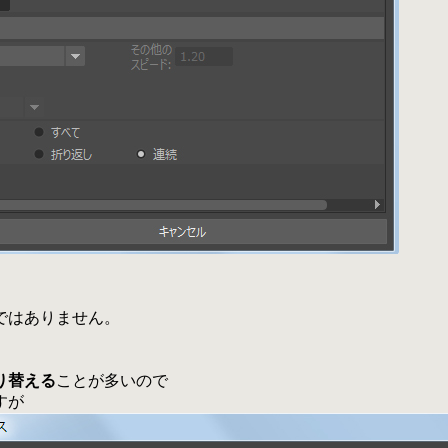
ではありません。
。
り替える
ことが多いので
すが