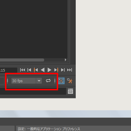
レ
ー
ト
機
能
強
化
は