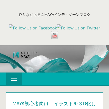
コ
ン
作りながら学ぶMAYAインディゾーンブログ
テ
ン
ツ
へ
ス
キ
ッ
プ
MAYA初心者向け イラストを３D化し