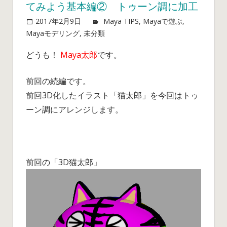
てみよう基本編② トゥーン調に加工
2017年2月9日
mayablog
Maya TIPS
,
Mayaで遊ぶ
,
Mayaモデリング
,
未分類
Maya
コメントを受け付けていま
せん
初
どうも！
Maya太郎
です。
心
者
前回の続編です。
向
け
前回3D化したイラスト「猫太郎」を今回はトゥ
イ
ーン調にアレンジします。
ラ
ス
ト
を
前回の「3D猫太郎」
３
D
化
し
て