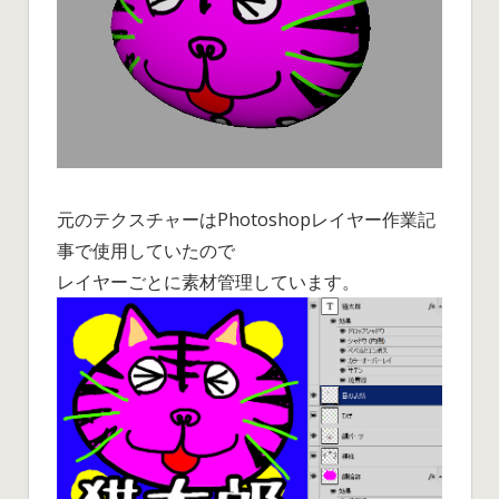
み
よ
う
基
本
編
②
ト
ゥ
元のテクスチャーはPhotoshopレイヤー作業記
ー
事で使用していたので
ン
レイヤーごとに素材管理しています。
調
に
加
工
は