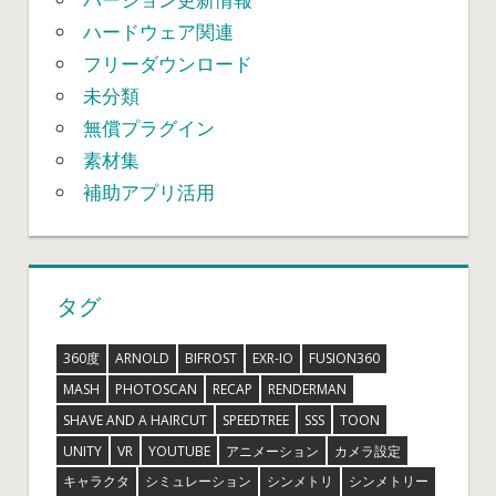
ハードウェア関連
フリーダウンロード
未分類
無償プラグイン
素材集
補助アプリ活用
タグ
360度
ARNOLD
BIFROST
EXR-IO
FUSION360
MASH
PHOTOSCAN
RECAP
RENDERMAN
SHAVE AND A HAIRCUT
SPEEDTREE
SSS
TOON
UNITY
VR
YOUTUBE
アニメーション
カメラ設定
キャラクタ
シミュレーション
シンメトリ
シンメトリー