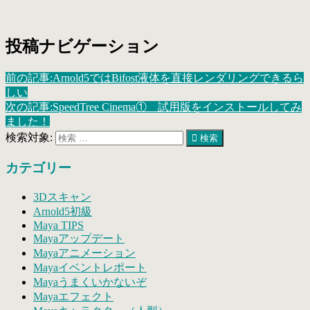
Bifrost
投稿ナビゲーション
前の記事:
Arnold5ではBifost液体を直接レンダリングできるら
しい
次の記事:
SpeedTree Cinema① 試用版をインストールしてみ
ました！
検索対象:
検索
カテゴリー
3Dスキャン
Arnold5初級
Maya TIPS
Mayaアップデート
Mayaアニメーション
Mayaイベントレポート
Mayaうまくいかないぞ
Mayaエフェクト