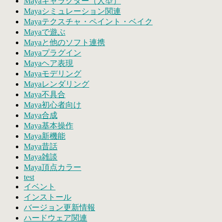
Mayaキャラクター（人型）
Mayaシミュレーション関連
Mayaテクスチャ・ペイント・ベイク
Mayaで遊ぶ
Mayaと他のソフト連携
Mayaプラグイン
Mayaヘア表現
Mayaモデリング
Mayaレンダリング
Maya不具合
Maya初心者向け
Maya合成
Maya基本操作
Maya新機能
Maya昔話
Maya雑談
Maya頂点カラー
test
イベント
インストール
バージョン更新情報
ハードウェア関連