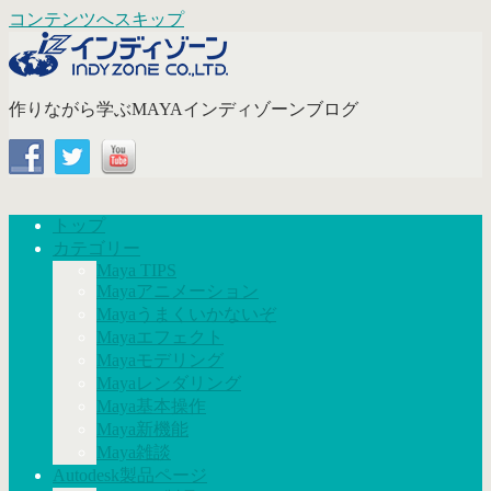
コンテンツへスキップ
作りながら学ぶMAYAインディゾーンブログ
トップ
カテゴリー
Maya TIPS
Mayaアニメーション
Mayaうまくいかないぞ
Mayaエフェクト
Mayaモデリング
Mayaレンダリング
Maya基本操作
Maya新機能
Maya雑談
Autodesk製品ページ