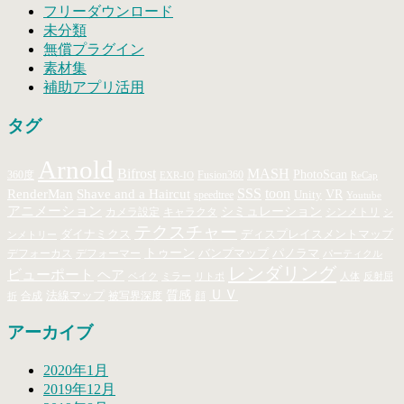
フリーダウンロード
未分類
無償プラグイン
素材集
補助アプリ活用
タグ
Arnold
MASH
Bifrost
PhotoScan
360度
Fusion360
EXR-IO
ReCap
SSS
toon
RenderMan
Shave and a Haircut
Unity
VR
speedtree
Youtube
アニメーション
シミュレーション
キャラクタ
カメラ設定
シンメトリ
シ
テクスチャー
ダイナミクス
ディスプレイスメントマップ
ンメトリー
トゥーン
バンプマップ
パノラマ
デフォーカス
デフォーマー
パーティクル
レンダリング
ビューポート
ヘア
ベイク
ミラー
リトポ
人体
反射屈
ＵＶ
法線マップ
質感
合成
顔
被写界深度
折
アーカイブ
2020年1月
2019年12月