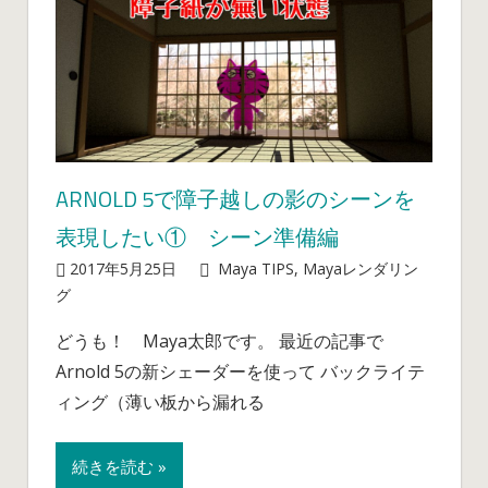
ARNOLD 5で障子越しの影のシーンを
表現したい① シーン準備編
2017年5月25日
mayablog
Maya TIPS
,
Mayaレンダリン
Arnold
グ
コメントを受け付けていません
5
どうも！ Maya太郎です。 最近の記事で
で
Arnold 5の新シェーダーを使って バックライテ
障
子
ィング（薄い板から漏れる
越
し
続きを読む »
の