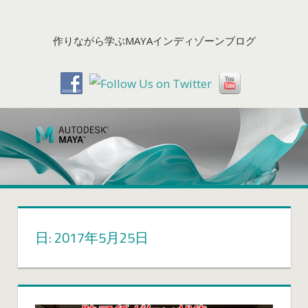
コ
ン
作りながら学ぶMAYAインディゾーンブログ
テ
ン
ツ
へ
ス
キ
ッ
プ
日: 2017年5月25日