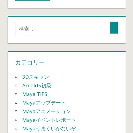
影
の
シ
ー
ン
を
表
現
カテゴリー
し
た
い
3Dスキャン
①
Arnold5初級
シ
Maya TIPS
ー
Mayaアップデート
ン
Mayaアニメーション
準
備
Mayaイベントレポート
編
Mayaうまくいかないぞ
は