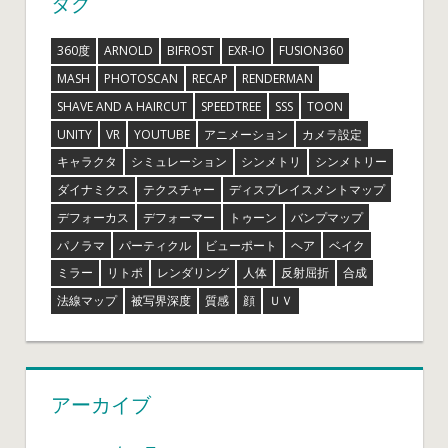
タグ
360度
ARNOLD
BIFROST
EXR-IO
FUSION360
MASH
PHOTOSCAN
RECAP
RENDERMAN
SHAVE AND A HAIRCUT
SPEEDTREE
SSS
TOON
UNITY
VR
YOUTUBE
アニメーション
カメラ設定
キャラクタ
シミュレーション
シンメトリ
シンメトリー
ダイナミクス
テクスチャー
ディスプレイスメントマップ
デフォーカス
デフォーマー
トゥーン
バンプマップ
パノラマ
パーティクル
ビューポート
ヘア
ベイク
ミラー
リトポ
レンダリング
人体
反射屈折
合成
法線マップ
被写界深度
質感
顔
ＵＶ
アーカイブ