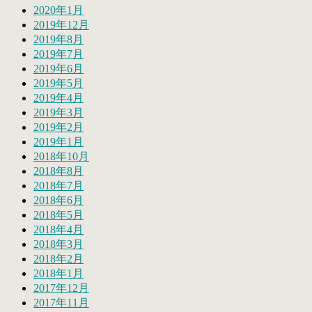
2020年1月
2019年12月
2019年8月
2019年7月
2019年6月
2019年5月
2019年4月
2019年3月
2019年2月
2019年1月
2018年10月
2018年8月
2018年7月
2018年6月
2018年5月
2018年4月
2018年3月
2018年2月
2018年1月
2017年12月
2017年11月