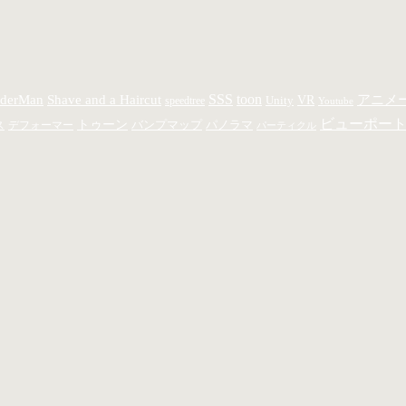
SSS
toon
derMan
Shave and a Haircut
アニメ
Unity
VR
speedtree
Youtube
ビューポー
トゥーン
バンプマップ
パノラマ
ス
デフォーマー
パーティクル