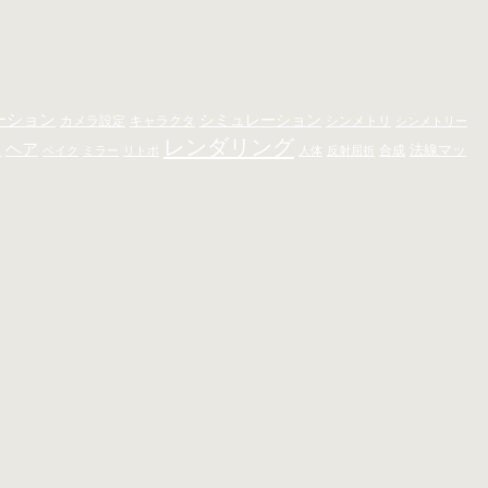
ーション
シミュレーション
キャラクタ
カメラ設定
シンメトリ
シンメトリー
レンダリング
ト
ヘア
法線マッ
合成
ベイク
ミラー
リトポ
人体
反射屈折