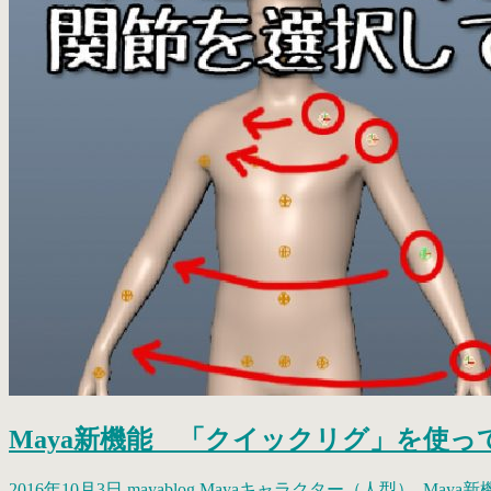
Maya新機能 「クイックリグ」を使
2016年10月3日
mayablog
Mayaキャラクター（人型）
,
Maya新