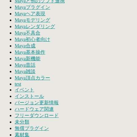
Mayaと他のソフト連携
Mayaプラグイン
Mayaヘア表現
Mayaモデリング
Mayaレンダリング
Maya不具合
Maya初心者向け
Maya合成
Maya基本操作
Maya新機能
Maya昔話
Maya雑談
Maya頂点カラー
test
イベント
インストール
バージョン更新情報
ハードウェア関連
フリーダウンロード
未分類
無償プラグイン
素材集