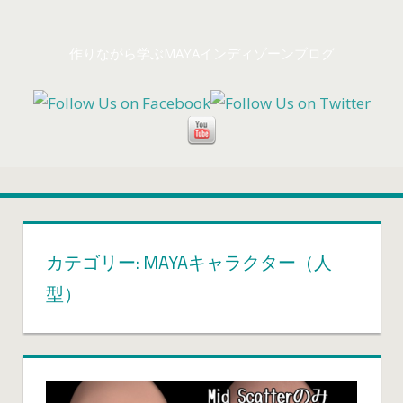
コ
ン
作りながら学ぶMAYAインディゾーンブログ
テ
ン
ツ
へ
ス
キ
ッ
プ
カテゴリー: MAYAキャラクター（人
型）