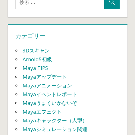
ナ
た。
簡
ビ
単
に
ゲ
カテゴリー
キ
ャ
ー
ラ
3Dスキャン
ク
シ
Arnold5初級
タ
Maya TIPS
ョ
ー
Mayaアップデート
セ
ン
Mayaアニメーション
ッ
ト
Mayaイベントレポート
ア
Mayaうまくいかないぞ
ッ
Mayaエフェクト
プ
Mayaキャラクター（人型）
が
Mayaシミュレーション関連
可