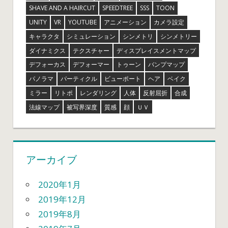
SHAVE AND A HAIRCUT
SPEEDTREE
SSS
TOON
UNITY
VR
YOUTUBE
アニメーション
カメラ設定
キャラクタ
シミュレーション
シンメトリ
シンメトリー
ダイナミクス
テクスチャー
ディスプレイスメントマップ
デフォーカス
デフォーマー
トゥーン
バンプマップ
パノラマ
パーティクル
ビューポート
ヘア
ベイク
ミラー
リトポ
レンダリング
人体
反射屈折
合成
法線マップ
被写界深度
質感
顔
ＵＶ
アーカイブ
2020年1月
2019年12月
2019年8月