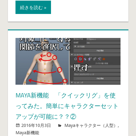
「ク
続きを読む »
イ
ッ
ク
リ
グ」
を
い
ろ
ん
な
モ
デ
MAYA新機能 「クイックリグ」を使
ル
ってみた。簡単にキャラクターセット
に
自
アップが可能に？？②
動
2016年10月3日
mayablog
Mayaキャラクター（人型）
,
セ
Maya新機能
Maya
コメントを受け付けていません
ッ