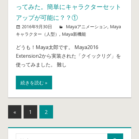
ってみた。簡単にキャラクターセット
ャ
ラ
アップが可能に？？①
ク
2016年9月30日
mayablog
Mayaアニメーション
,
Maya
タ
キャラクター（人型）
,
Maya新機能
Maya
コメントを受け
ー
付けていません
新
セ
どうも！Maya太郎です。 Maya2016
機
ッ
Extension2から実装された「クイックリグ」を
能
ト
「ク
使ってみました。 難し
ア
イ
ッ
ッ
プ
続きを読む »
ク
が
リ
可
グ」
能
を
に？？
«
前
1
2
使
投
②
の
っ
は
記
稿
て
み
事