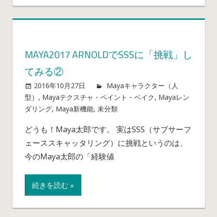
み
る
③
テ
MAYA2017 ARNOLDでSSSに「挑戦」し
ク
てみる②
ス
チ
2016年10月27日
mayablog
Mayaキャラクター（人
ャ
型）
,
Mayaテクスチャ・ペイント・ベイク
,
Mayaレン
素
ダリング
,
Maya新機能
,
未分類
Maya2017
コメントを受け付け
材
ていません
Arnold
の
どうも！Maya太郎です。 実はSSS（サブサーフ
で
下
ェーススキャッタリング）に挑戦というのは、
SSS
準
に
今のMaya太郎の「経験値
備
「挑
は
戦」
続きを読む »
し
て
み