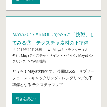
し
て
み
る
④
そ
MAYA2017 ARNOLDでSSSに「挑戦」し
れ
てみる③ テクスチャ素材の下準備
ぞ
れ
2016年10月28日
mayablog
Mayaキャラクター（人
の
型）
,
Mayaテクスチャ・ペイント・ベイク
,
Mayaレン
レ
ダリング
,
Maya新機能
Maya2017
コメントを受け付けていませ
イ
ん
Arnold
ヤ
どうも！Maya太郎です。 今回はSSS（サブサー
で
ー
フェーススキャッタリング）レンダリングの下
SSS
に
に
準備となる テクスチャマップ
つ
「挑
い
戦」
続きを読む »
て
し
は
て