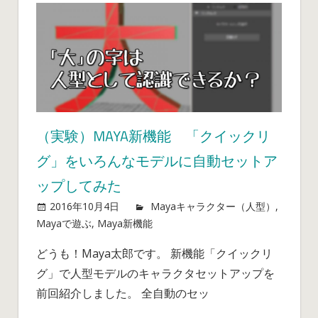
モ
デ
リ
ン
グ
は
（実験）MAYA新機能 「クイックリ
グ」をいろんなモデルに自動セットア
ップしてみた
2016年10月4日
mayablog
Mayaキャラクター（人型）
,
Mayaで遊ぶ
,
Maya新機能
（実
コメントを受け付けてい
ません
験）
どうも！Maya太郎です。 新機能「クイックリ
Maya
グ」で人型モデルのキャラクタセットアップを
新
機
前回紹介しました。 全自動のセッ
能