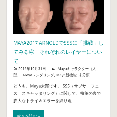
MAYA2017 ARNOLDでSSSに「挑戦」し
てみる④ それぞれのレイヤーについ
て
2016年10月31日
mayablog
Mayaキャラクター（人
型）
,
Mayaレンダリング
,
Maya新機能
,
未分類
Maya201
コメ
ントを受
Arnold
どうも、Maya太郎です。 SSS（サブサーフェー
け付けて
で
ス スキャッタリング）に関して、執筆の裏で
いません
SSS
に
膨大なトライ＆エラーを繰り返
「挑
戦」
続きを読む »