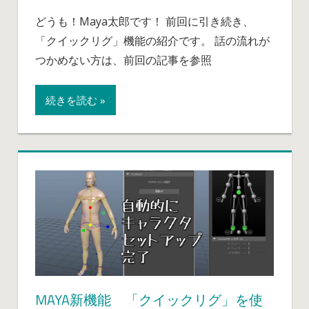
新
ト
どうも！Maya太郎です！ 前回に引き続き、
機
ア
「クイックリグ」機能の紹介です。 話の流れが
能
ッ
「ク
つかめない方は、前回の記事を参照
プ
イ
し
ッ
て
続きを読む »
ク
み
リ
た
グ」
は
を
使
っ
て
み
た。
簡
単
に
MAYA新機能 「クイックリグ」を使
キ