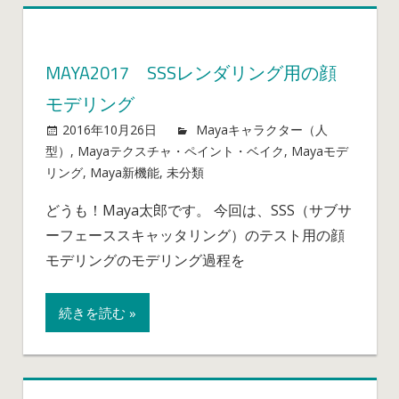
る
②
は
MAYA2017 SSSレンダリング用の顔
モデリング
2016年10月26日
mayablog
Mayaキャラクター（人
型）
,
Mayaテクスチャ・ペイント・ベイク
,
Mayaモデ
リング
,
Maya新機能
,
未分類
Maya2017
コメントを受け付けて
いません
SSS
どうも！Maya太郎です。 今回は、SSS（サブサ
レ
ーフェーススキャッタリング）のテスト用の顔
ン
ダ
モデリングのモデリング過程を
リ
ン
続きを読む »
グ
用
の
顔