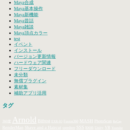
Maya合成
Maya基本操作
Maya新機能
Maya昔話
Maya雑談
Maya頂点カラー
test
イベント
インストール
バージョン更新情報
ハードウェア関連
フリーダウンロード
未分類
無償プラグイン
素材集
補助アプリ活用
タグ
Arnold
MASH
Bifrost
PhotoScan
360度
Fusion360
EXR-IO
ReCap
SSS
toon
RenderMan
Shave and a Haircut
Unity
VR
speedtree
Youtube