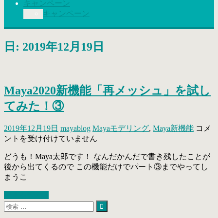
キャンペーン
キャンペーン
日: 2019年12月19日
Maya2020新機能「再メッシュ」を試し
てみた！③
Maya2
2019年12月19日
mayablog
Mayaモデリング
,
Maya新機能
コメ
新
ントを受け付けていません
機
どうも！Maya太郎です！ なんだかんだで書き残したことが
能
後から出てくるので この機能だけでパート③までやってし
「再
まうこ
メ
ッ
続きを読む »
シ
検
ュ」
索
検