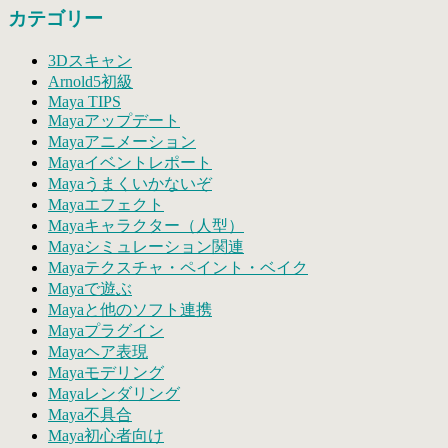
を
索
対
カテゴリー
試
象:
し
3Dスキャン
て
Arnold5初級
み
Maya TIPS
た！
Mayaアップデート
③
Mayaアニメーション
は
Mayaイベントレポート
Mayaうまくいかないぞ
Mayaエフェクト
Mayaキャラクター（人型）
Mayaシミュレーション関連
Mayaテクスチャ・ペイント・ベイク
Mayaで遊ぶ
Mayaと他のソフト連携
Mayaプラグイン
Mayaヘア表現
Mayaモデリング
Mayaレンダリング
Maya不具合
Maya初心者向け