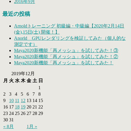
2016年9月
最近の投稿
Arnoldトレーニング 初級編・中級編【2020年2月14日
(金),15日(土) 開催！】
Anorld GPUレンダリングを検証してみた（個人的な
測定です）
Maya2020新機能「再メッシュ」を試してみた！③
Maya2020新機能「再メッシュ」を試してみた！②
Maya2020新機能「再メッシュ」を試してみた！
2019年12月
月
火
水
木
金
土
日
1
2
3
4
5
6
7
8
9
10
11
12
13
14
15
16
17
18
19
20
21
22
23
24
25
26
27
28
29
30
31
« 8月
1月 »