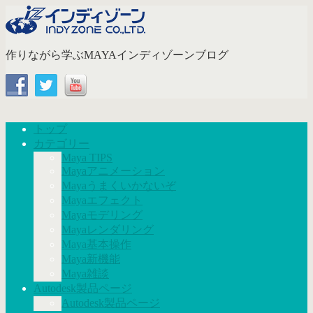
コ
ン
テ
作りながら学ぶMAYAインディゾーンブログ
ン
ツ
へ
ス
キ
ッ
トップ
プ
カテゴリー
Maya TIPS
Mayaアニメーション
Mayaうまくいかないぞ
Mayaエフェクト
Mayaモデリング
Mayaレンダリング
Maya基本操作
Maya新機能
Maya雑談
Autodesk製品ページ
Autodesk製品ページ