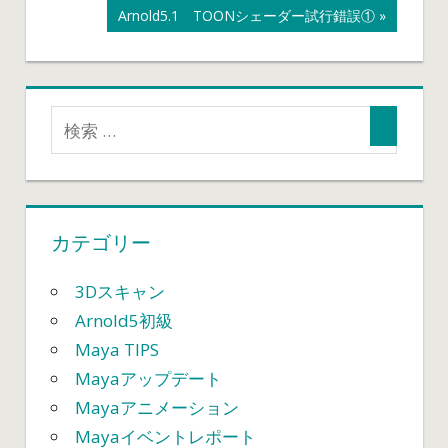
記
次
Arnold5.1 TOONシェーダー試行錯誤①
稿
事:
の
記
ナ
事:
ビ
ゲ
ー
カテゴリー
シ
ョ
3Dスキャン
Arnold5初級
ン
Maya TIPS
Mayaアップデート
Mayaアニメーション
Mayaイベントレポート