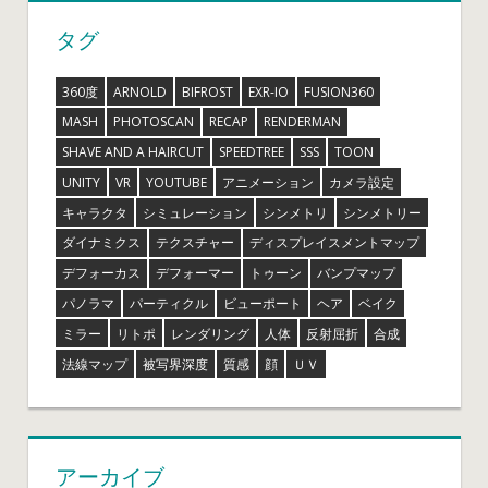
タグ
360度
ARNOLD
BIFROST
EXR-IO
FUSION360
MASH
PHOTOSCAN
RECAP
RENDERMAN
SHAVE AND A HAIRCUT
SPEEDTREE
SSS
TOON
UNITY
VR
YOUTUBE
アニメーション
カメラ設定
キャラクタ
シミュレーション
シンメトリ
シンメトリー
ダイナミクス
テクスチャー
ディスプレイスメントマップ
デフォーカス
デフォーマー
トゥーン
バンプマップ
パノラマ
パーティクル
ビューポート
ヘア
ベイク
ミラー
リトポ
レンダリング
人体
反射屈折
合成
法線マップ
被写界深度
質感
顔
ＵＶ
アーカイブ