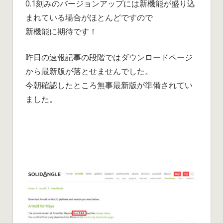
デ
0.1刻みのバージョンアップには新機能が盛り込
ー
まれている場合がほとんどですので
ト
新機能に期待です！
し
て
昨日の速報記事の段階ではダウンロードページ
み
から最新版が落とせませんでした。
ま
今朝確認したところ無事最新版が準備されてい
し
た、
ました。
感
想。
は