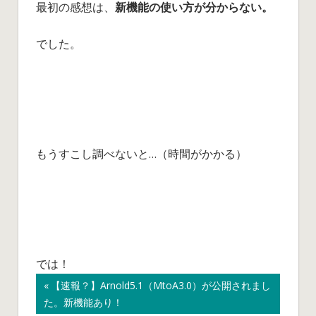
最初の感想は、
新機能の使い方が分からない。
でした。
もうすこし調べないと…（時間がかかる）
では！
ARNOLD
前
【速報？】Arnold5.1（MtoA3.0）が公開されまし
投
た。新機能あり！
の