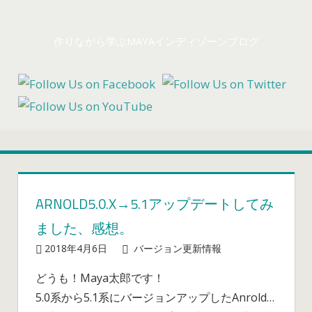
コ
ン
作りながら学ぶMAYAインディゾーンブログ
テ
ン
ツ
へ
ス
キ
ッ
プ
ARNOLD5.0.X→5.1アップデートしてみ
ました、感想。
2018年4月6日
mayablog
バージョン更新情報
Arnold5.0.X→5
コメントを
ア
受け付けてい
どうも！Maya太郎です！
ッ
ません
5.0系から5.1系にバージョンアップしたAnrold…
プ