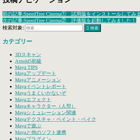
前の記事:
SpeedTree Cinema① 試用版をインストールして
次の記事:
SpeedTree Cinema② 評価版を起動してみました！
検索対象:
検索
カテゴリー
3Dスキャン
Arnold5初級
Maya TIPS
Mayaアップデート
Mayaアニメーション
Mayaイベントレポート
Mayaうまくいかないぞ
Mayaエフェクト
Mayaキャラクター（人型）
Mayaシミュレーション関連
Mayaテクスチャ・ペイント・ベイク
Mayaで遊ぶ
Mayaと他のソフト連携
Mayaプラグイン