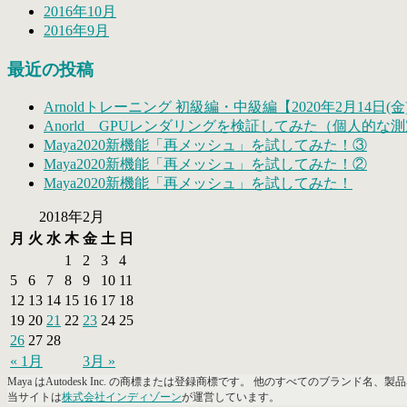
2016年10月
2016年9月
最近の投稿
Arnoldトレーニング 初級編・中級編【2020年2月14日(金)
Anorld GPUレンダリングを検証してみた（個人的な
Maya2020新機能「再メッシュ」を試してみた！③
Maya2020新機能「再メッシュ」を試してみた！②
Maya2020新機能「再メッシュ」を試してみた！
2018年2月
月
火
水
木
金
土
日
1
2
3
4
5
6
7
8
9
10
11
12
13
14
15
16
17
18
19
20
21
22
23
24
25
26
27
28
« 1月
3月 »
Maya はAutodesk Inc. の商標または登録商標です。 他のすべてのブラン
当サイトは
株式会社インディゾーン
が運営しています。