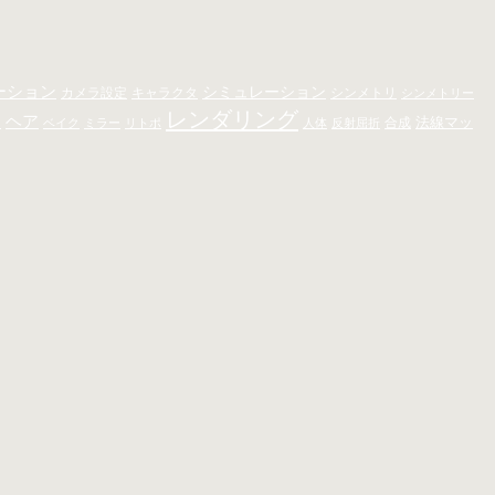
ーション
シミュレーション
キャラクタ
カメラ設定
シンメトリ
シンメトリー
レンダリング
ト
ヘア
法線マッ
合成
ベイク
ミラー
リトポ
人体
反射屈折