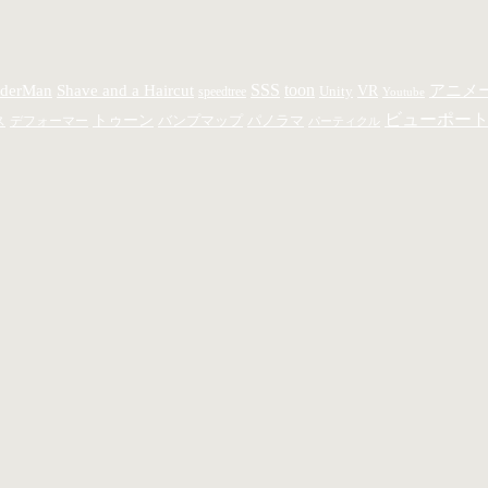
SSS
toon
derMan
Shave and a Haircut
アニメ
Unity
VR
speedtree
Youtube
ビューポー
トゥーン
バンプマップ
パノラマ
ス
デフォーマー
パーティクル