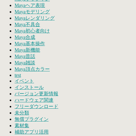
Mayaヘア表現
Mayaモデリング
Mayaレンダリング
Maya不具合
Maya初心者向け
Maya合成
Maya基本操作
Maya新機能
Maya昔話
Maya雑談
Maya頂点カラー
test
イベント
インストール
バージョン更新情報
ハードウェア関連
フリーダウンロード
未分類
無償プラグイン
素材集
補助アプリ活用