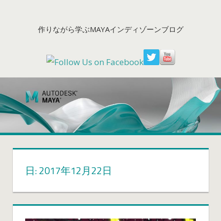
コ
ン
作りながら学ぶMAYAインディゾーンブログ
テ
ン
ツ
へ
ス
キ
ッ
プ
日: 2017年12月22日