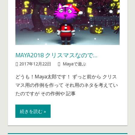
MAYA2018 クリスマスなので…
2017年12月22日
mayablog
Mayaで遊ぶ
Maya2018
コメントを受け
ク
付けていません
どうも！Maya太郎です！ ずっと前から クリス
リ
マス用の作例を作って それ用のネタを考えてい
ス
マ
たのですが その作例や 記事
ス
な
続きを読む »
の
で…
は