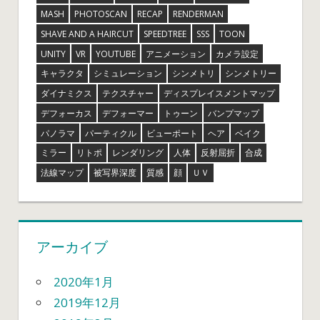
MASH
PHOTOSCAN
RECAP
RENDERMAN
SHAVE AND A HAIRCUT
SPEEDTREE
SSS
TOON
UNITY
VR
YOUTUBE
アニメーション
カメラ設定
キャラクタ
シミュレーション
シンメトリ
シンメトリー
ダイナミクス
テクスチャー
ディスプレイスメントマップ
デフォーカス
デフォーマー
トゥーン
バンプマップ
パノラマ
パーティクル
ビューポート
ヘア
ベイク
ミラー
リトポ
レンダリング
人体
反射屈折
合成
法線マップ
被写界深度
質感
顔
ＵＶ
アーカイブ
2020年1月
2019年12月