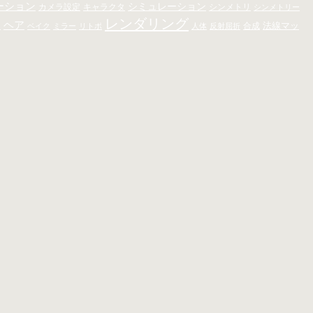
ーション
シミュレーション
キャラクタ
カメラ設定
シンメトリ
シンメトリー
レンダリング
ト
ヘア
法線マッ
合成
ベイク
ミラー
リトポ
人体
反射屈折