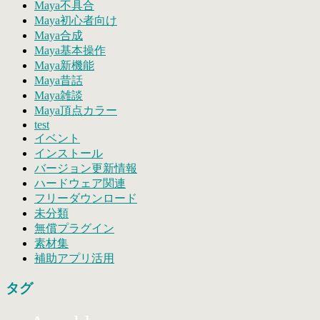
Maya不具合
Maya初心者向け
Maya合成
Maya基本操作
Maya新機能
Maya昔話
Maya雑談
Maya頂点カラー
test
イベント
インストール
バージョン更新情報
ハードウェア関連
フリーダウンロード
未分類
無償プラグイン
素材集
補助アプリ活用
タグ