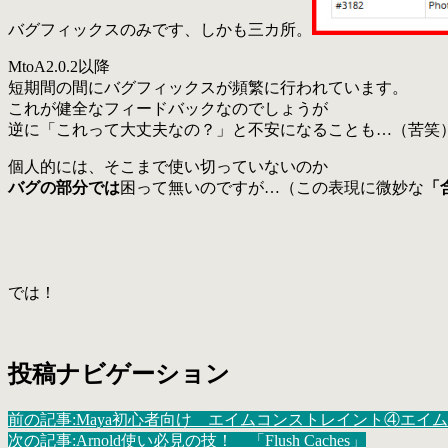
バグフィックスのみです、しかも三カ所。
MtoA2.0.2以降
短期間の間にバグフィックスが頻繁に行われています。
これが健全なフィードバックなのでしょうが
逆に「これって大丈夫なの？」と不安になることも…（苦笑
個人的には、そこまで使い切っていないのか
バグの部分では
困って無いのですが…（この表現に微妙な
「
では！
Arnold
投稿ナビゲーション
前の記事:
Maya初心者向け エイムコンストレイント④エイ
次の記事:
Arnold使い必見の技！ 「Flush Caches」