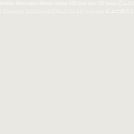
SSS
toon
derMan
Shave and a Haircut
アニメ
Unity
VR
speedtree
Youtube
ビューポー
トゥーン
バンプマップ
パノラマ
ス
デフォーマー
パーティクル