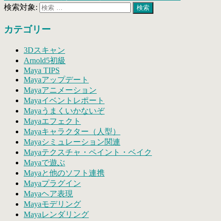
検索対象:
検索
カテゴリー
3Dスキャン
Arnold5初級
Maya TIPS
Mayaアップデート
Mayaアニメーション
Mayaイベントレポート
Mayaうまくいかないぞ
Mayaエフェクト
Mayaキャラクター（人型）
Mayaシミュレーション関連
Mayaテクスチャ・ペイント・ベイク
Mayaで遊ぶ
Mayaと他のソフト連携
Mayaプラグイン
Mayaヘア表現
Mayaモデリング
Mayaレンダリング