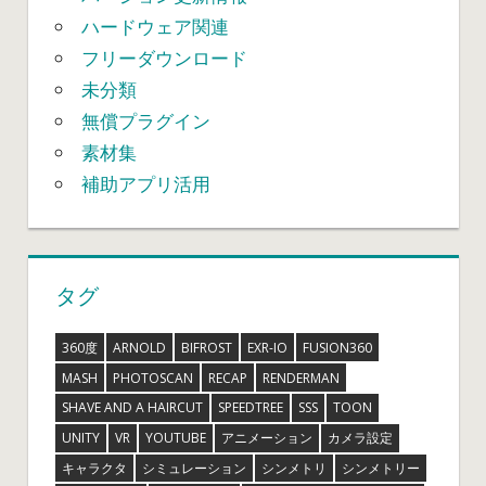
ハードウェア関連
フリーダウンロード
未分類
無償プラグイン
素材集
補助アプリ活用
タグ
360度
ARNOLD
BIFROST
EXR-IO
FUSION360
MASH
PHOTOSCAN
RECAP
RENDERMAN
SHAVE AND A HAIRCUT
SPEEDTREE
SSS
TOON
UNITY
VR
YOUTUBE
アニメーション
カメラ設定
キャラクタ
シミュレーション
シンメトリ
シンメトリー