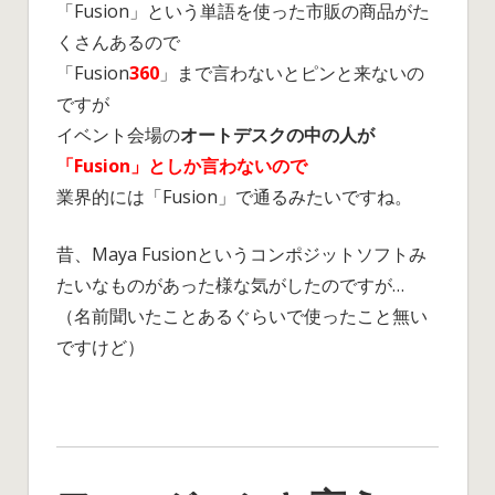
「Fusion」という単語を使った市販の商品がた
起
くさんあるので
動
「Fusion
360
」まで言わないとピンと来ないの
編
は
ですが
イベント会場の
オートデスクの中の人が
「Fusion」としか言わないので
業界的には「Fusion」で通るみたいですね。
昔、Maya Fusionというコンポジットソフトみ
たいなものがあった様な気がしたのですが…
（名前聞いたことあるぐらいで使ったこと無い
ですけど）