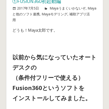
①FUSION360初起動編
2017年7月5日
mayablog
Mayaうまくいかないぞ
,
Maya
と他のソフト連携
,
Mayaモデリング
,
補助アプリ活
Maya
用
コメントを受け付けていません
と
どうも！Maya太郎です。
CAD
ソ
フ
ト
と
以前から気になっていたオート
の
デスクの
連
携
（条件付フリーで使える）
を
考
Fusion360というソフトを
え
る
インストールしてみました。
①Fusion360
初