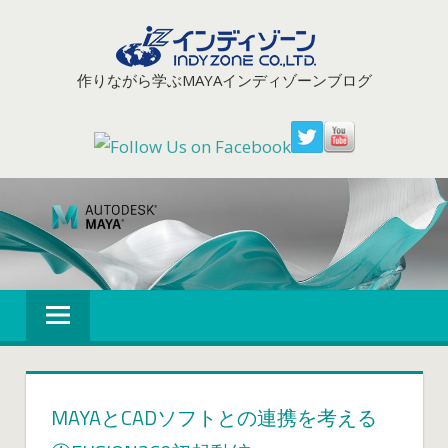
コ
ン
テ
作りながら学ぶMAYAインディゾーンブログ
ン
ツ
へ
ス
キ
ッ
プ
MAYAとCADソフトとの連携を考える