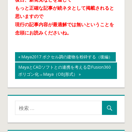
もっと正確な記事が続ネタとして掲載されると
思いますので
現行の記事内容が最適解では無いということを
念頭にお読みくださいね。
投
FUSION360
前
Maya2017 ボクセル調の建物を粉砕する（後編）
の
次
MayaとCADソフトとの連携を考える②Fusion360
稿
記
の
ポリゴン化→Maya（OBJ形式）
事:
記
ナ
事:
ビ
ゲ
ー