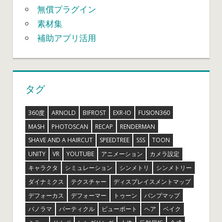
無償プラグイン
素材集
補助アプリ活用
タグ
360度
ARNOLD
BIFROST
EXR-IO
FUSION360
MASH
PHOTOSCAN
RECAP
RENDERMAN
SHAVE AND A HAIRCUT
SPEEDTREE
SSS
TOON
UNITY
VR
YOUTUBE
アニメーション
カメラ設定
キャラクタ
シミュレーション
シンメトリ
シンメトリー
ダイナミクス
テクスチャー
ディスプレイスメントマップ
デフォーカス
デフォーマー
トゥーン
バンプマップ
パノラマ
パーティクル
ビューポート
ヘア
ベイク