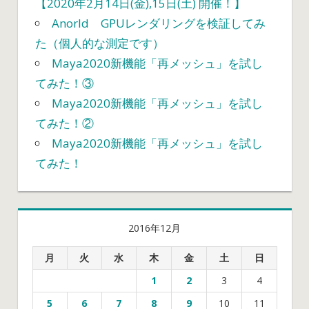
【2020年2月14日(金),15日(土) 開催！】
Anorld GPUレンダリングを検証してみ
た（個人的な測定です）
Maya2020新機能「再メッシュ」を試し
てみた！③
Maya2020新機能「再メッシュ」を試し
てみた！②
Maya2020新機能「再メッシュ」を試し
てみた！
2016年12月
月
火
水
木
金
土
日
1
2
3
4
5
6
7
8
9
10
11