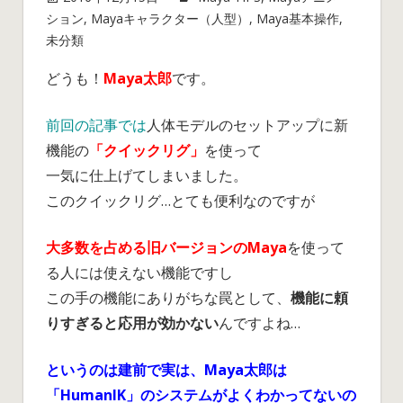
ション
,
Mayaキャラクター（人型）
,
Maya基本操作
,
未分類
Maya
コメントを受け付けていません
初
どうも！
Maya太郎
です。
心
者
前回の記事では
人体モデルのセットアップに新
向
け
機能の
「クイックリグ」
を使って
の
一気に仕上げてしまいました。
「割
このクイックリグ…とても便利なのですが
り
切
大多数を占める旧バージョンのMaya
を使って
っ
る人には使えない機能ですし
た」
この手の機能にありがちな罠として、
機能に頼
「簡
単」
りすぎると応用が効かない
んですよね…
人
体
というのは建前で実は、Maya太郎は
セ
「HumanIK」のシステムがよくわかってないの