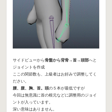
サイドビューから
骨盤から背骨→首→頭部
へと
ジョイントを作成
ここの関節数も、上級者はお好みで調整してく
ださい。
腰、腹、胸、首。頭
の５本が最低ですが
今回は無意識に首の根元などに調整用のジョイ
ントが入っています。
深い意味はありません。