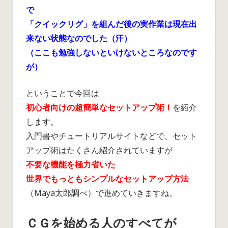
ッ
で
ト
「クイックリグ」を組んだ後の実作業は現在出
ア
来ない状態なのでした（汗）
ッ
プ
（ここも勉強しないといけないところなのです
①
が）
ジ
ョ
ということで今回は
イ
初心者向けの超簡単なセットアップ術！
を紹介
ン
します。
ト
入門書やチュートリアルサイトなどで、セット
編
は
アップ術はたくさん紹介されていますが
不要な機能を極力省いた
世界でもっともシンプルなセットアップ方法
（Maya太郎調べ）で進めていきますね。
ＣＧを始める人のすべてが