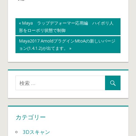
キャラクタ
クイックリグ
ジョイント
シンメトリー
スケルトン
前
Maya ラップデフォーマー応用編 ハイポリ人
投
形をローポリ状態で制御
の
セットアップ術
ミラー
人体
記
次
Maya2017 ArnoldプラグインMtoAの新しいバージ
稿
事:
の
ョン(1.4.1.2)が出てます。
記
ナ
事:
ビ
ゲ
ー
シ
カテゴリー
ョ
3Dスキャン