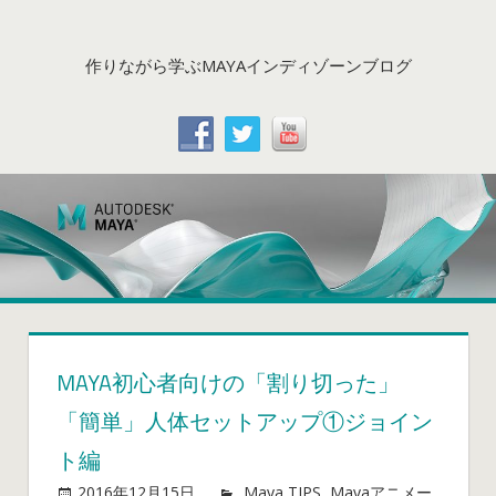
コ
ン
作りながら学ぶMAYAインディゾーンブログ
テ
ン
ツ
へ
ス
キ
ッ
プ
MAYA初心者向けの「割り切った」
「簡単」人体セットアップ①ジョイン
ト編
2016年12月15日
mayablog
Maya TIPS
,
Mayaアニメー