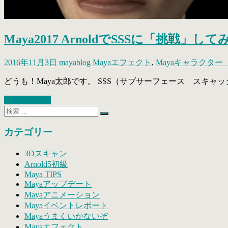
Maya2017 ArnoldでSSSに「挑戦
2016年11月3日
mayablog
Mayaエフェクト
,
Mayaキャラクター
どうも！Maya太郎です。 SSS（サブサーフェース スキ
続きを読む »
検
検
索
索
カテゴリー
対
象:
3Dスキャン
Arnold5初級
Maya TIPS
Mayaアップデート
Mayaアニメーション
Mayaイベントレポート
Mayaうまくいかないぞ
Mayaエフェクト