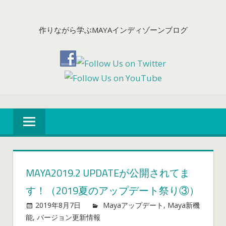
コ
ン
作りながら学ぶMAYAインディゾーンブログ
テ
ン
ツ
へ
ス
キ
ッ
プ
MAYA2019.2 UPDATEが公開されてま
す！（2019夏のアップデート祭り③）
2019年8月7日
mayablog
Mayaアップデート
,
Maya新機
Maya2019.2
能
,
バージョン更新情報
コメントを受け付けていませ