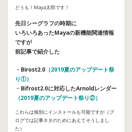
Update
ん
どうも！Maya太郎です！
が
公
先日シーグラフの時期に
開
さ
いろいろあったMayaの新機能関連情報
れ
ですが
て
前記事で紹介した
ま
す！
（2019
・Birost2.0
（2019夏のアップデート祭
夏
り①）
の
ア
・Bifrost2.0に対応したArnoldレンダー
ッ
（2019夏のアップデート祭り②）
プ
デ
これらは個別にインストールも可能ですが（ブ
ー
ログでは記事ネタのためにあえてそうしまし
ト
た）
祭