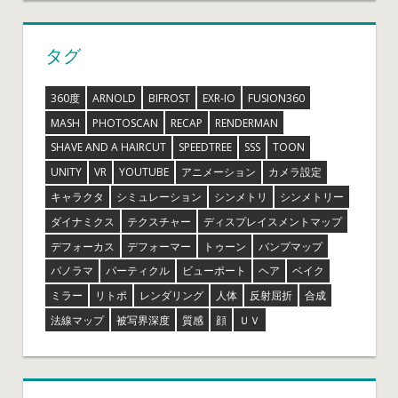
タグ
360度
ARNOLD
BIFROST
EXR-IO
FUSION360
MASH
PHOTOSCAN
RECAP
RENDERMAN
SHAVE AND A HAIRCUT
SPEEDTREE
SSS
TOON
UNITY
VR
YOUTUBE
アニメーション
カメラ設定
キャラクタ
シミュレーション
シンメトリ
シンメトリー
ダイナミクス
テクスチャー
ディスプレイスメントマップ
デフォーカス
デフォーマー
トゥーン
バンプマップ
パノラマ
パーティクル
ビューポート
ヘア
ベイク
ミラー
リトポ
レンダリング
人体
反射屈折
合成
法線マップ
被写界深度
質感
顔
ＵＶ