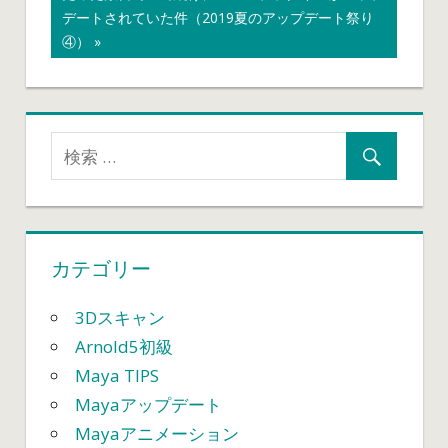
事:
の
デートされていた件（2019夏のアップデート祭り
ナ
記
④）
ビ
事:
ゲ
ー
シ
ョ
カテゴリー
ン
3Dスキャン
Arnold5初級
Maya TIPS
Mayaアップデート
Mayaアニメーション