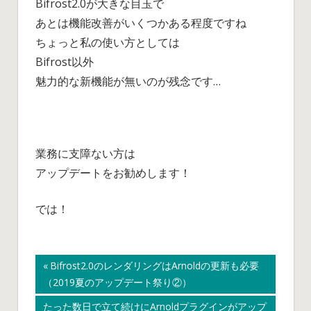
Bifrost2.0が大きな目玉で
あとは機能改善がいくつかある程度ですね
ちょっと私の使い方としては
Bifrost以外
魅力的な新機能が無いのが残念です…
業務に支障ない方は
アップデートをお勧めします！
では！
投
前
Bifrost2.0のレンダリングはArnoldの更新も必要
の
（2019夏のアップデート祭り②）
稿
記
次
たった数日で立て続けにArnoldプラグインがアップ