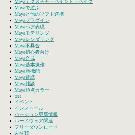
Mayaテクスチャ・ペイント・ベイク
Mayaで遊ぶ
Mayaと他のソフト連携
Mayaプラグイン
Mayaヘア表現
Mayaモデリング
Mayaレンダリング
Maya不具合
Maya初心者向け
Maya合成
Maya基本操作
Maya新機能
Maya昔話
Maya雑談
Maya頂点カラー
test
イベント
インストール
バージョン更新情報
ハードウェア関連
フリーダウンロード
未分類