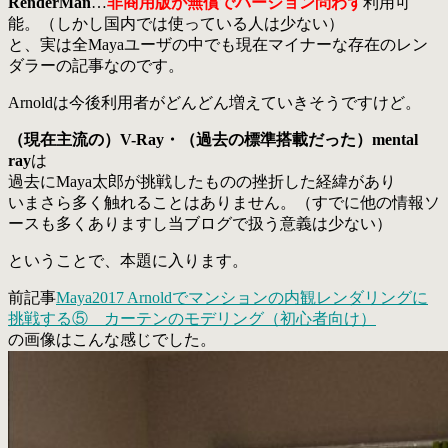
RenderMan
…
非商用版が無償でバージョン問わず
利用可
能。（しかし国内では使っている人は少ない）
と、実は全Mayaユーザの中でも現在マイナーな存在のレン
ダラーの記事なのです。
Arnoldは今後利用者がどんどん増えていきそうですけど。
（現在主流の）V-Ray・（過去の標準搭載だった）mental
ray
は
過去にMaya太郎が挑戦したものの挫折した経緯があり
いまさら多く触れることはありません。（すでに他の情報ソ
ースも多くありますし当ブログで扱う意義は少ない）
ということで、本題に入ります。
前記事
Maya2017 Arnoldでマンションの内観レンダリングに
挑戦する⑤ カーテンのモデリング（初心者向け）
の画像はこんな感じでした。