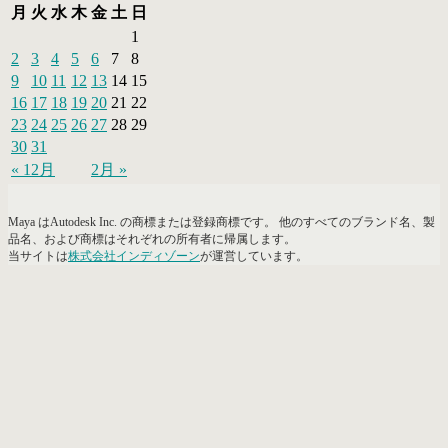
月
火
水
木
金
土
日
1
2
3
4
5
6
7
8
9
10
11
12
13
14
15
16
17
18
19
20
21
22
23
24
25
26
27
28
29
30
31
« 12月
2月 »
Maya はAutodesk Inc. の商標または登録商標です。 他のすべてのブランド名、製
品名、および商標はそれぞれの所有者に帰属します。
当サイトは
株式会社インディゾーン
が運営しています。