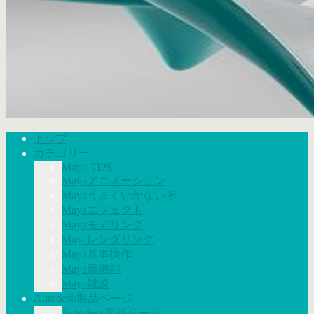
トップ
カテゴリー
Maya TIPS
Mayaアニメーション
Mayaうまくいかないぞ
Mayaエフェクト
Mayaモデリング
Mayaレンダリング
Maya基本操作
Maya新機能
Maya雑談
Autodesk製品ページ
Autodesk製品ページ