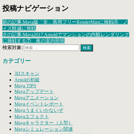
Arnold
exr-
EXR-IO
opacity
opaque
OpenEXR(.EXR)
テクスチャー
投稿ナビゲーション
バンプマップ
ボリュームスキャッタリング
レンダリング
前の記事:
Maya版「非」商用フリーRenderManに挑戦④ ノ
イズ軽減に挑戦
次の記事:
Maya2017 Arnoldでマンションの内観レンダリング
に挑戦する⑦ 夜の室内照明
検索対象:
検索
カテゴリー
3Dスキャン
Arnold5初級
Maya TIPS
Mayaアップデート
Mayaアニメーション
Mayaイベントレポート
Mayaうまくいかないぞ
Mayaエフェクト
Mayaキャラクター（人型）
Mayaシミュレーション関連