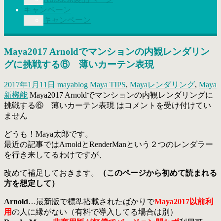
キャンペーン
キャンペーン
Maya2017 Arnoldでマンションの内観レンダリン
グに挑戦する⑥ 薄いカーテン表現
2017年1月11日
mayablog
Maya TIPS
,
Mayaレンダリング
,
Maya
新機能
Maya2017 Arnoldでマンションの内観レンダリングに
挑戦する⑥ 薄いカーテン表現 は
コメントを受け付けてい
ません
どうも！Maya太郎です。
最近の記事ではArnoldとRenderManという２つのレンダラー
を行き来してるわけですが、
改めて補足しておきます。
（このページから初めて読まれる
方を想定して）
Arnold
…最新版で標準搭載されたばかりで
Maya2017以前利
用
の人に縁がない（有料で導入してる場合は別）