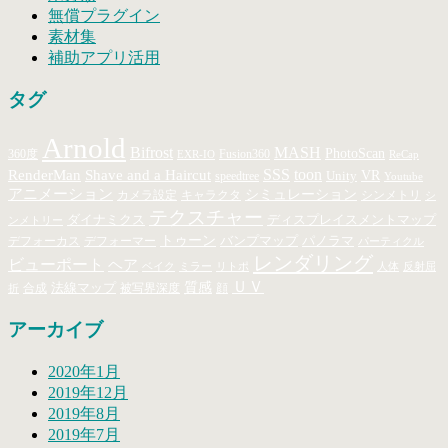
無償プラグイン
素材集
補助アプリ活用
タグ
Arnold
MASH
Bifrost
PhotoScan
360度
Fusion360
EXR-IO
ReCap
SSS
toon
RenderMan
Shave and a Haircut
Unity
VR
speedtree
Youtube
アニメーション
シミュレーション
キャラクタ
カメラ設定
シンメトリ
シ
テクスチャー
ダイナミクス
ディスプレイスメントマップ
ンメトリー
トゥーン
バンプマップ
パノラマ
デフォーカス
デフォーマー
パーティクル
レンダリング
ビューポート
ヘア
ベイク
ミラー
リトポ
人体
反射屈
ＵＶ
法線マップ
質感
合成
顔
被写界深度
折
アーカイブ
2020年1月
2019年12月
2019年8月
2019年7月